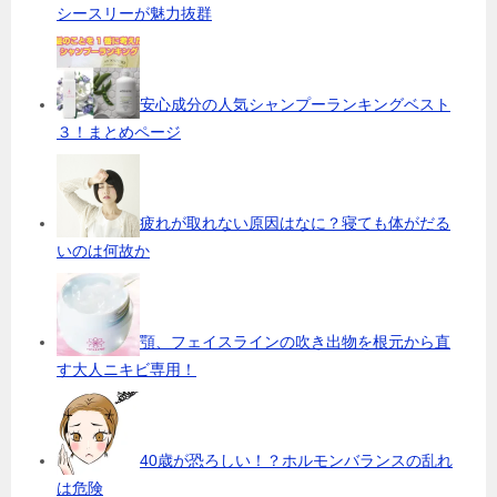
シースリーが魅力抜群
安心成分の人気シャンプーランキングベスト
３！まとめページ
疲れが取れない原因はなに？寝ても体がだる
いのは何故か
顎、フェイスラインの吹き出物を根元から直
す大人ニキビ専用！
40歳が恐ろしい！？ホルモンバランスの乱れ
は危険