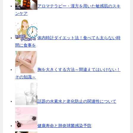
アロマテラピー・漢方を用いた敏感肌のスキ
ンケア
体内時計ダイエット法！食べても太らない時
間に食事を
胸を大きくする方法～間違えてはいけない！
その知識～
話題の水素水と老化防止の関連性について
健康寿命と肺炎球菌感染予防