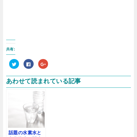
共有:
ク
F
ク
リ
a
リ
ッ
c
ッ
ク
e
ク
し
b
し
あわせて読まれている記事
て
o
て
T
o
G
w
k
o
i
で
o
t
共
g
t
有
l
e
す
e
r
る
+
で
に
で
共
は
共
有
ク
有
(
リ
(
新
ッ
新
し
ク
し
話題の水素水と
い
し
い
ウ
て
ウ