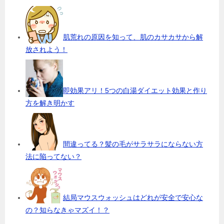
肌荒れの原因を知って、肌のカサカサから解
放されよう！
即効果アリ！5つの白湯ダイエット効果と作り
方を解き明かす
間違ってる？髪の毛がサラサラにならない方
法に陥ってない？
結局マウスウォッシュはどれが安全で安心な
の？知らなきゃマズイ！？