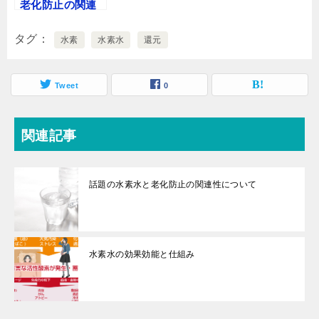
老化防止の関連
ィ
く
ィ
ン
だ
ン
性について
ド
さ
ド
ウ
い
ウ
タグ
で
水素
(
水素水
で
還元
開
新
開
き
し
き
ま
い
ま
す
ウ
す
)
ィ
)
Tweet
0
ン
ド
ウ
で
開
関連記事
き
ま
す
)
話題の水素水と老化防止の関連性について
水素水の効果効能と仕組み